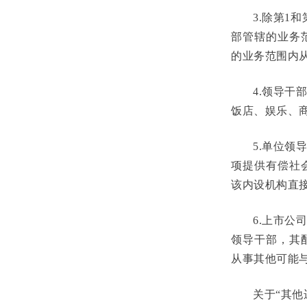
3.除第1
部管辖的业务
的业务范围内
4.领导
饭店、娱乐、
5.单位
项提供有偿社
该内设机构直
6.上市
领导干部，其
从事其他可能
关于“其