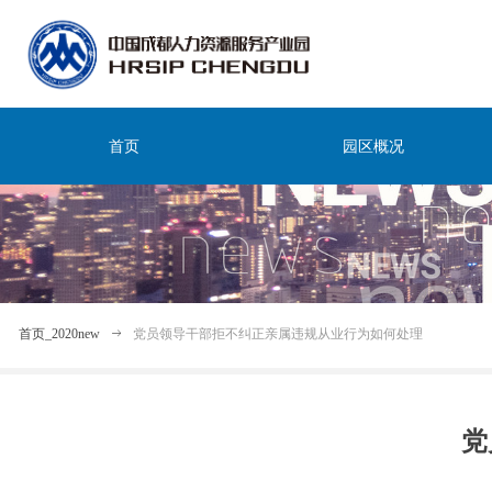
首页
园区概况
首页_2020new
ꁹ
党员领导干部拒不纠正亲属违规从业行为如何处理
党