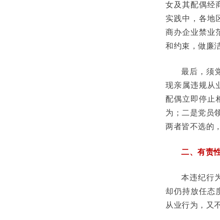
女及其配偶经
实践中，各地
商办企业禁业
和约束，做廉
最后，须
现亲属违规从
配偶立即停止
为；二是党员
两者皆不选的
二、有责
本违纪行
却仍持放任态
从业行为，又