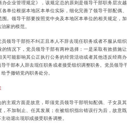
商办企业管理规定》，该规定总的原则是领导干部职务层次越
区各单位根据本地区本单位实际，细化完善了领导干部配偶、
范围。领导干部要按照党中央及本地区本单位的相关规定，加
洁治家的模范。
党员领导干部拒不纠正且本人不辞去现任职务或者不服从组织
业的情况下，党员领导干部有两种选择：一是采取有效措施让
相关可能影响其公正执行公务的经营活动或者其他违反经商办
领导干部本人辞去现任职务或者接受组织调整职务。党员领导干
，给予撤销党内职务处分。
性
为的主观方面是故意，即须党员领导干部明知配偶、子女及其
度，不加制止、任其发展；在被组织指出错误行为后，故意既
不主动退出现职或接受职务调整。