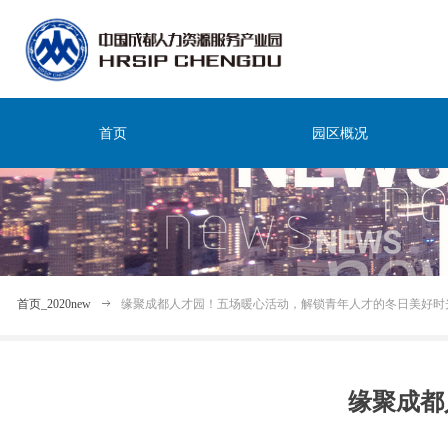
首页
园区概况
首页_2020new
ꁹ
缘聚成都人才园！五场暖心活动，解锁青年人才的冬日美好时
缘聚成都