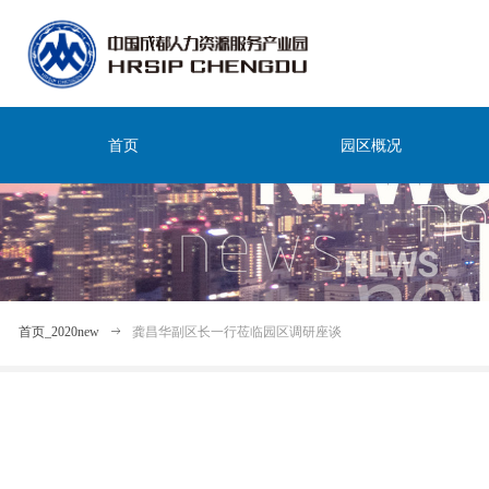
首页
园区概况
首页_2020new
ꁹ
龚昌华副区长一行莅临园区调研座谈