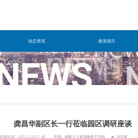
动态资讯
政策指引
龚昌华副区长一行莅临园区调研座谈
创建时间：
2025-12-19
17:40
中国 · 成都人力资源服务产业园
浏览量：
넶